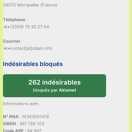
34070 Montpellier (France)
Téléphone
:
->>
(33)06 79 30 27 54
Courriel
:
->>
contact[at]odam.info
Indésirables bloqués
262 indésirables
bloqués par
Akismet
Informations adm.
N° RNA
: W343001418
SIREN
: 481 766 103
Code APE
: 94.99Z