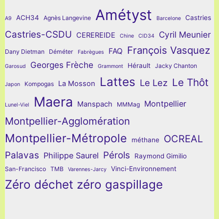
Amétyst
ACH34
Castries
Agnès Langevine
A9
Barcelone
Castries-CSDU
Cyril Meunier
CEREREIDE
Chine
CID34
François Vasquez
FAQ
Dany Dietman
Déméter
Fabrègues
Georges Frèche
Hérault
Jacky Chanton
Garosud
Grammont
Lattes
Le Thôt
Le Lez
La Mosson
Kompogas
Japon
Maera
Montpellier
Manspach
MMMag
Lunel-Viel
Montpellier-Agglomération
Montpellier-Métropole
OCREAL
méthane
Palavas
Pérols
Philippe Saurel
Raymond Gimilio
Vinci-Environnement
San-Francisco
TMB
Varennes-Jarcy
Zéro déchet zéro gaspillage