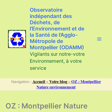
Aller
au
Observatoire
contenu
indépendant des
Déchets, de
l'Environnement et de
la Santé de l'Agglo-
Métropole de
Montpellier (ODAMM)
Vigilants sur notre-votre
Environnement, à votre
service
Accueil
»
Votre blog
»
OZ : Montpellier
Navigation :
Nature environnement
OZ : Montpellier Nature