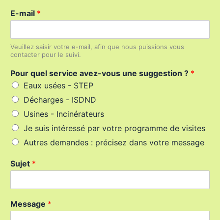
E-mail
*
Veuillez saisir votre e-mail, afin que nous puissions vous
contacter pour le suivi.
P
Pour quel service avez-vous une suggestion ?
*
o
Eaux usées - STEP
u
r
Décharges - ISDND
P
Usines - Incinérateurs
o
u
Je suis intéressé par votre programme de visites
r
Autres demandes : précisez dans votre message
I
d
Sujet
*
e
n
t
i
Message
*
f
i