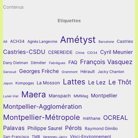
Contenus
Etiquettes
Amétyst
ACH34
Castries
Agnès Langevine
A9
Barcelone
Castries-CSDU
Cyril Meunier
CEREREIDE
Chine
CID34
François Vasquez
FAQ
Dany Dietman
Déméter
Fabrègues
Georges Frèche
Hérault
Jacky Chanton
Garosud
Grammont
Lattes
Le Thôt
Le Lez
La Mosson
Kompogas
Japon
Maera
Montpellier
Manspach
MMMag
Lunel-Viel
Montpellier-Agglomération
Montpellier-Métropole
OCREAL
méthane
Palavas
Pérols
Philippe Saurel
Raymond Gimilio
Vinci-Environnement
San-Francisco
TMB
Varennes-Jarcy