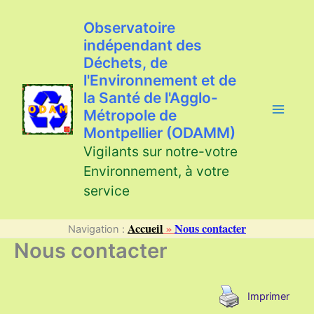
Aller
au
Observatoire
contenu
indépendant des
Déchets, de
l'Environnement et de
la Santé de l'Agglo-
Métropole de
Montpellier (ODAMM)
Vigilants sur notre-votre
Environnement, à votre
service
Accueil
»
Nous contacter
Navigation :
Nous contacter
Imprimer