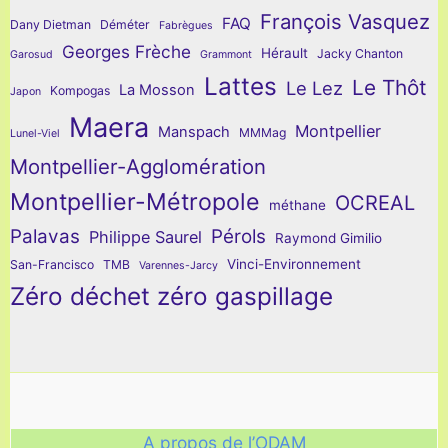
François Vasquez
FAQ
Dany Dietman
Déméter
Fabrègues
Georges Frèche
Hérault
Jacky Chanton
Garosud
Grammont
Lattes
Le Thôt
Le Lez
La Mosson
Kompogas
Japon
Maera
Montpellier
Manspach
MMMag
Lunel-Viel
Montpellier-Agglomération
Montpellier-Métropole
OCREAL
méthane
Palavas
Pérols
Philippe Saurel
Raymond Gimilio
Vinci-Environnement
San-Francisco
TMB
Varennes-Jarcy
Zéro déchet zéro gaspillage
A propos de l’ODAM