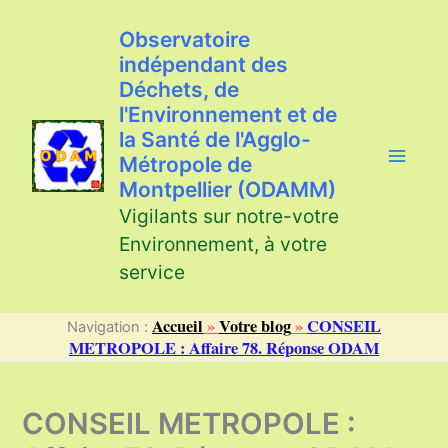
Aller
au
Observatoire
contenu
indépendant des
Déchets, de
l'Environnement et de
la Santé de l'Agglo-
Métropole de
Montpellier (ODAMM)
Vigilants sur notre-votre
Environnement, à votre
service
Accueil
»
Votre blog
»
CONSEIL
Navigation :
METROPOLE : Affaire 78. Réponse ODAM
CONSEIL METROPOLE :