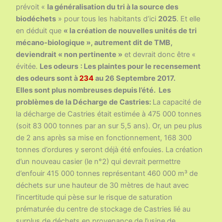
prévoit «
la généralisation du tri à la source des
biodéchets
» pour tous les habitants d’ici
2025
. Et elle
en déduit que
« la création de nouvelles unités de tri
mécano-biologique », autrement dit de TMB,
deviendrait « non pertinente »
et devrait donc être «
évitée.
Les odeurs
: Les plaintes pour le recensement
des odeurs sont à
234
au 26 Septembre 2017.
Elles sont plus nombreuses depuis l’été.
Les
problèmes de la Décharge de Castries:
La capacité de
la décharge de Castries était estimée à 475 000 tonnes
(soit 83 000 tonnes par an sur 5,5 ans). Or, un peu plus
de 2 ans après sa mise en fonctionnement, 168 300
tonnes d’ordures y seront déjà été enfouies. La création
d’un nouveau casier (le n°2) qui devrait permettre
d’enfouir 415 000 tonnes représentant 460 000 m³ de
déchets sur une hauteur de 30 mètres de haut avec
l’incertitude qui pèse sur le risque de saturation
prématurée du centre de stockage de Castries lié au
surplus de déchets en provenance de l’usine de