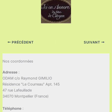
PRÉCÉDENT
SUIVANT
Nos coordonnées
Adresse
:
ODAM c/o Raymond GIMILIO
Résidence "Le Courreau" Apt. 145
47 rue Lafeuillade
34070 Montpellier (France)
Téléphone
: