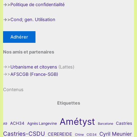
->>
Politique de confidentialité
->>
Cond; gen. Utilisation
Adhérer
Nos amis et partenaires
->>
Urbanisme et citoyens
(Lattes)
->>
AFSCGB (France-SGB)
Contenus
Etiquettes
Amétyst
ACH34
Castries
Agnès Langevine
A9
Barcelone
Castries-CSDU
Cyril Meunier
CEREREIDE
Chine
CID34