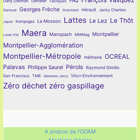
FAQ
Dany Dietman
Déméter
Fabrègues
Georges Frèche
Hérault
Jacky Chanton
Garosud
Grammont
Lattes
Le Thôt
Le Lez
La Mosson
Kompogas
Japon
Maera
Montpellier
Manspach
MMMag
Lunel-Viel
Montpellier-Agglomération
Montpellier-Métropole
OCREAL
méthane
Palavas
Pérols
Philippe Saurel
Raymond Gimilio
Vinci-Environnement
San-Francisco
TMB
Varennes-Jarcy
Zéro déchet zéro gaspillage
A propos de l’ODAM