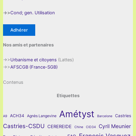
->>
Cond; gen. Utilisation
Adhérer
Nos amis et partenaires
->>
Urbanisme et citoyens
(Lattes)
->>
AFSCGB (France-SGB)
Contenus
Etiquettes
Amétyst
ACH34
Castries
Agnès Langevine
A9
Barcelone
Castries-CSDU
Cyril Meunier
CEREREIDE
Chine
CID34
François Vasquez