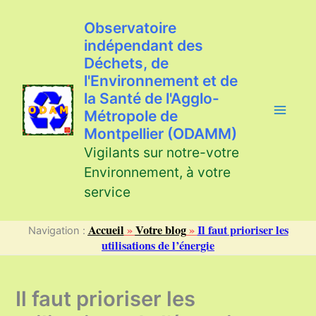
Aller
au
Observatoire
contenu
indépendant des
Déchets, de
l'Environnement et de
la Santé de l'Agglo-
Métropole de
Montpellier (ODAMM)
Vigilants sur notre-votre
Environnement, à votre
service
Accueil
»
Votre blog
»
Il faut prioriser les
Navigation :
utilisations de l’énergie
Il faut prioriser les