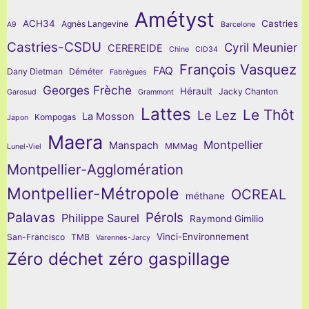
Amétyst
ACH34
Castries
Agnès Langevine
A9
Barcelone
Castries-CSDU
Cyril Meunier
CEREREIDE
Chine
CID34
François Vasquez
FAQ
Dany Dietman
Déméter
Fabrègues
Georges Frèche
Hérault
Jacky Chanton
Garosud
Grammont
Lattes
Le Thôt
Le Lez
La Mosson
Kompogas
Japon
Maera
Montpellier
Manspach
MMMag
Lunel-Viel
Montpellier-Agglomération
Montpellier-Métropole
OCREAL
méthane
Palavas
Pérols
Philippe Saurel
Raymond Gimilio
Vinci-Environnement
San-Francisco
TMB
Varennes-Jarcy
Zéro déchet zéro gaspillage