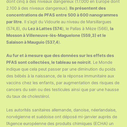
dont cinq à des niveaux dangereux (17.000 en Europe dont
2.100 à des niveaux dangereux).
Ils présentent des
concentrations de PFAS entre 500 à 600 nanogrammes
par litre
. Il s’agit du Vidourle au niveau de Marsillargues
(574,8), du
Lez à Lattes (574
), le Pallas à Mèze (566),
la
Mosson à Villeneuve-lès-Maguelone (559,3) et le
Salaison à Mauguio (537,4
).
Au fur et à mesure que des données sur les effets des
PFAS sont collectées, le tableau se noircit
. Le Monde
indique que cela peut passer par une diminution du poids
des bébés à la naissance, de la réponse immunitaire aux
vaccins chez les enfants, par augmentation des risques de
cancers du sein ou des testicules ainsi que par une hausse
du taux de cholestérol.
Les autorités sanitaires allemande, danoise, néerlandaise,
norvégienne et suédoise ont déposé mi-janvier auprès de
l’Agence européenne des produits chimiques (ECHA) un