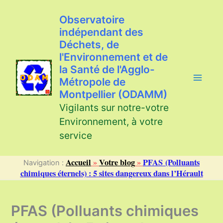
Aller
au
Observatoire
contenu
indépendant des
Déchets, de
l'Environnement et de
la Santé de l'Agglo-
Métropole de
Montpellier (ODAMM)
Vigilants sur notre-votre
Environnement, à votre
service
Accueil
»
Votre blog
»
PFAS (Polluants
Navigation :
chimiques éternels) : 5 sites dangereux dans l’Hérault
PFAS (Polluants chimiques