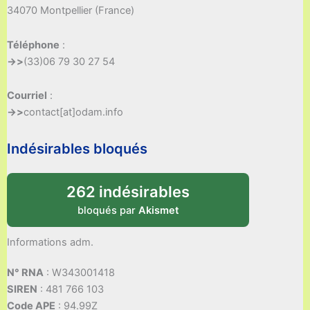
34070 Montpellier (France)
Téléphone
:
->>
(33)06 79 30 27 54
Courriel
:
->>
contact[at]odam.info
Indésirables bloqués
262 indésirables
bloqués par
Akismet
Informations adm.
N° RNA
: W343001418
SIREN
: 481 766 103
Code APE
: 94.99Z