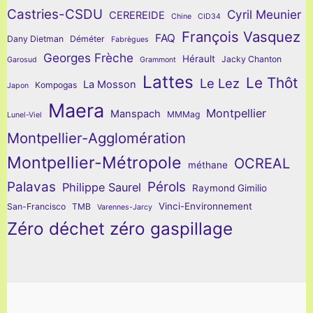
Castries-CSDU
Cyril Meunier
CEREREIDE
Chine
CID34
François Vasquez
FAQ
Dany Dietman
Déméter
Fabrègues
Georges Frèche
Hérault
Jacky Chanton
Garosud
Grammont
Lattes
Le Thôt
Le Lez
La Mosson
Kompogas
Japon
Maera
Montpellier
Manspach
MMMag
Lunel-Viel
Montpellier-Agglomération
Montpellier-Métropole
OCREAL
méthane
Palavas
Pérols
Philippe Saurel
Raymond Gimilio
Vinci-Environnement
San-Francisco
TMB
Varennes-Jarcy
Zéro déchet zéro gaspillage