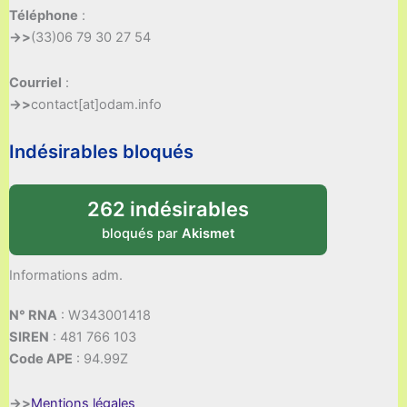
Téléphone
:
->>
(33)06 79 30 27 54
Courriel
:
->>
contact[at]odam.info
Indésirables bloqués
262 indésirables
bloqués par
Akismet
Informations adm.
N° RNA
: W343001418
SIREN
: 481 766 103
Code APE
: 94.99Z
->>
Mentions légales