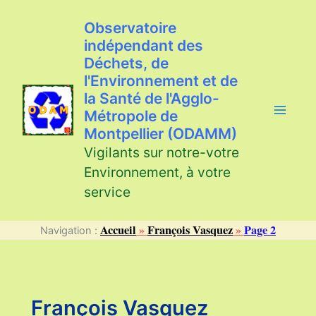
Aller
au
Observatoire
contenu
indépendant des
Déchets, de
l'Environnement et de
la Santé de l'Agglo-
Métropole de
Montpellier (ODAMM)
Vigilants sur notre-votre
Environnement, à votre
service
Accueil
»
François Vasquez
»
Page 2
Navigation :
François Vasquez