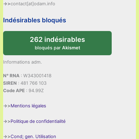
->>
contact[at]odam.info
Indésirables bloqués
262 indésirables
bloqués par
Akismet
Informations adm.
N° RNA
: W343001418
SIREN
: 481 766 103
Code APE
: 94.99Z
->>
Mentions légales
->>
Politique de confidentialité
->>
Cond; gen. Utilisation