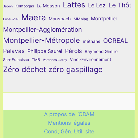
Lattes
Le Thôt
Le Lez
La Mosson
Kompogas
Japon
Maera
Montpellier
Manspach
MMMag
Lunel-Viel
Montpellier-Agglomération
Montpellier-Métropole
OCREAL
méthane
Palavas
Pérols
Philippe Saurel
Raymond Gimilio
Vinci-Environnement
San-Francisco
TMB
Varennes-Jarcy
Zéro déchet zéro gaspillage
A propos de l’ODAM
Mentions légales
Cond; Gén. Util. site