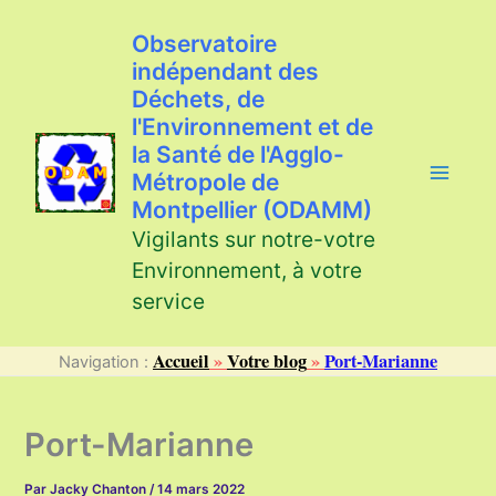
Aller
au
Observatoire
contenu
indépendant des
Déchets, de
l'Environnement et de
la Santé de l'Agglo-
Métropole de
Montpellier (ODAMM)
Vigilants sur notre-votre
Environnement, à votre
service
Accueil
»
Votre blog
»
Port-Marianne
Navigation :
Port-Marianne
Par
Jacky Chanton
/
14 mars 2022