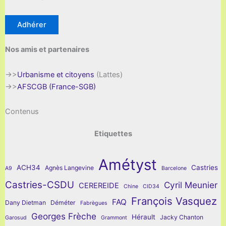
Adhérer
Nos amis et partenaires
->>
Urbanisme et citoyens
(Lattes)
->>
AFSCGB (France-SGB)
Contenus
Etiquettes
Amétyst
ACH34
Castries
Agnès Langevine
A9
Barcelone
Castries-CSDU
Cyril Meunier
CEREREIDE
Chine
CID34
François Vasquez
FAQ
Dany Dietman
Déméter
Fabrègues
Georges Frèche
Hérault
Jacky Chanton
Garosud
Grammont