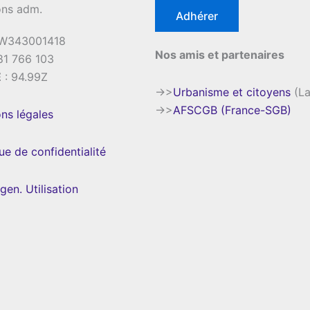
ons adm.
Adhérer
 W343001418
Nos amis et partenaires
81 766 103
E
: 94.99Z
->>
Urbanisme et citoyens
(La
->>
AFSCGB (France-SGB)
ns légales
que de confidentialité
gen. Utilisation