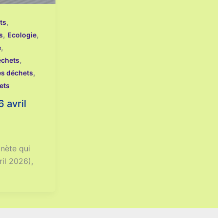
,
ts
,
,
s
Ecologie
,
e
,
échets
,
es déchets
ets
 avril
anète qui
il 2026),