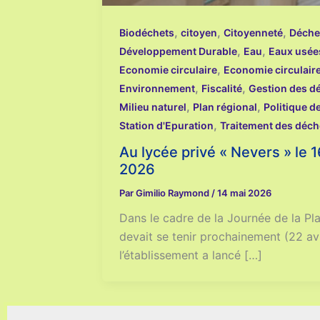
,
,
,
Biodéchets
citoyen
Citoyenneté
Déche
,
,
Développement Durable
Eau
Eaux usée
,
Economie circulaire
Economie circulair
,
,
Environnement
Fiscalité
Gestion des d
,
,
Milieu naturel
Plan régional
Politique d
,
Station d'Epuration
Traitement des déch
Au lycée privé « Nevers » le 16
2026
Par
Gimilio Raymond
/
14 mai 2026
Dans le cadre de la Journée de la Pl
devait se tenir prochainement (22 avr
l’établissement a lancé […]