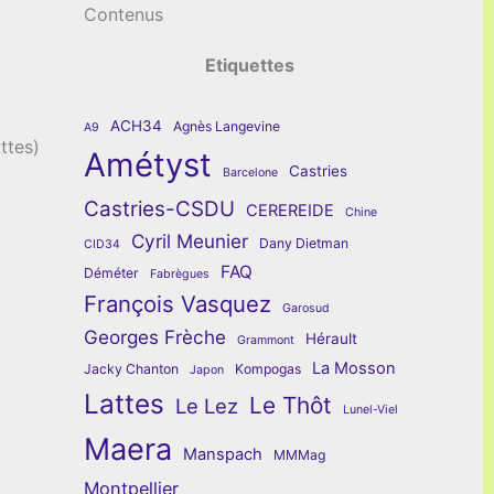
Contenus
Etiquettes
ACH34
Agnès Langevine
A9
ttes)
Amétyst
Castries
Barcelone
Castries-CSDU
CEREREIDE
Chine
Cyril Meunier
Dany Dietman
CID34
FAQ
Déméter
Fabrègues
François Vasquez
Garosud
Georges Frèche
Hérault
Grammont
La Mosson
Jacky Chanton
Kompogas
Japon
Lattes
Le Thôt
Le Lez
Lunel-Viel
Maera
Manspach
MMMag
Montpellier