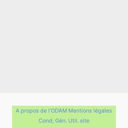
A propos de l’ODAM
Mentions légales
Cond; Gén. Util. site