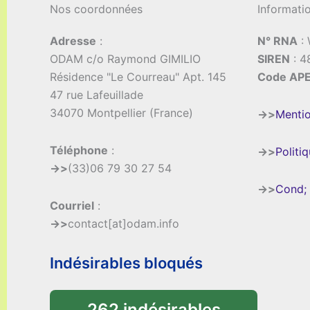
Nos coordonnées
Informati
Adresse
:
N° RNA
:
ODAM c/o Raymond GIMILIO
SIREN
: 4
Résidence "Le Courreau" Apt. 145
Code AP
47 rue Lafeuillade
34070 Montpellier (France)
->>
Mentio
Téléphone
:
->>
Politi
->>
(33)06 79 30 27 54
->>
Cond; 
Courriel
:
->>
contact[at]odam.info
Indésirables bloqués
262 indésirables