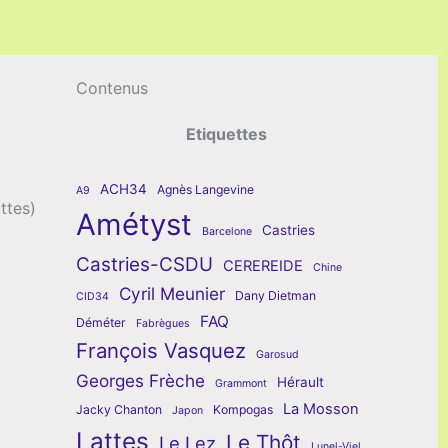
Contenus
Etiquettes
ACH34
Agnès Langevine
A9
ttes)
Amétyst
Castries
Barcelone
Castries-CSDU
CEREREIDE
Chine
Cyril Meunier
Dany Dietman
CID34
FAQ
Déméter
Fabrègues
François Vasquez
Garosud
Georges Frèche
Hérault
Grammont
La Mosson
Jacky Chanton
Kompogas
Japon
Lattes
Le Thôt
Le Lez
Lunel-Viel