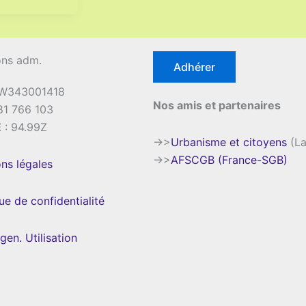
ons adm.
Adhérer
 W343001418
Nos amis et partenaires
81 766 103
E
: 94.99Z
->>
Urbanisme et citoyens
(La
->>
AFSCGB (France-SGB)
ns légales
que de confidentialité
gen. Utilisation