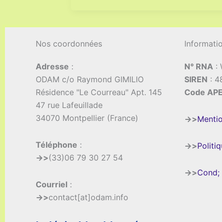
Nos coordonnées
Informati
Adresse
:
N° RNA
:
ODAM c/o Raymond GIMILIO
SIREN
: 4
Résidence "Le Courreau" Apt. 145
Code AP
47 rue Lafeuillade
34070 Montpellier (France)
->>
Mentio
Téléphone
:
->>
Politi
->>
(33)06 79 30 27 54
->>
Cond; 
Courriel
:
->>
contact[at]odam.info