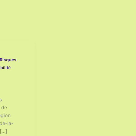
 Risques
bilité
s
 de
gion
de-la-
[…]