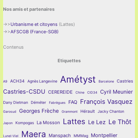
Nos amis et partenaires
->>
Urbanisme et citoyens
(Lattes)
->>
AFSCGB (France-SGB)
Contenus
Etiquettes
Amétyst
ACH34
Castries
Agnès Langevine
A9
Barcelone
Castries-CSDU
Cyril Meunier
CEREREIDE
Chine
CID34
François Vasquez
FAQ
Dany Dietman
Déméter
Fabrègues
Georges Frèche
Hérault
Jacky Chanton
Garosud
Grammont
Lattes
Le Thôt
Le Lez
La Mosson
Kompogas
Japon
Maera
Montpellier
Manspach
MMMag
Lunel-Viel