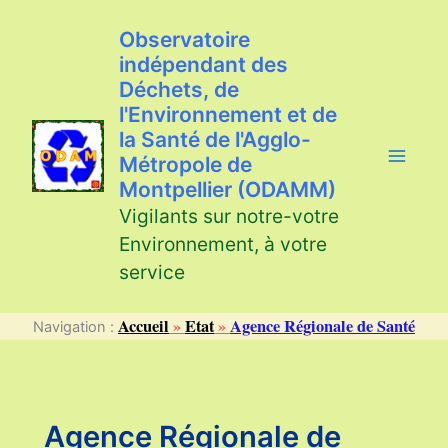
Aller
au
Observatoire
contenu
indépendant des
Déchets, de
l'Environnement et de
la Santé de l'Agglo-
Métropole de
Montpellier (ODAMM)
Vigilants sur notre-votre
Environnement, à votre
service
Accueil
»
Etat
»
Agence Régionale de Santé
Navigation :
Agence Régionale de