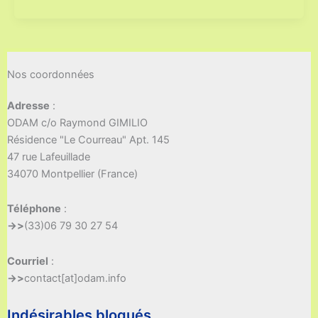
Nos coordonnées
Adresse
:
ODAM c/o Raymond GIMILIO
Résidence "Le Courreau" Apt. 145
47 rue Lafeuillade
34070 Montpellier (France)
Téléphone
:
->>
(33)06 79 30 27 54
Courriel
:
->>
contact[at]odam.info
Indésirables bloqués