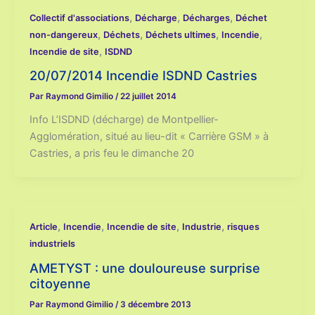
,
,
,
Collectif d'associations
Décharge
Décharges
Déchet
,
,
,
,
non-dangereux
Déchets
Déchets ultimes
Incendie
,
Incendie de site
ISDND
20/07/2014 Incendie ISDND Castries
Par
Raymond Gimilio
/
22 juillet 2014
Info L’ISDND (décharge) de Montpellier-
Agglomération, situé au lieu-dit « Carrière GSM » à
Castries, a pris feu le dimanche 20
,
,
,
,
Article
Incendie
Incendie de site
Industrie
risques
industriels
AMETYST : une douloureuse surprise
citoyenne
Par
Raymond Gimilio
/
3 décembre 2013