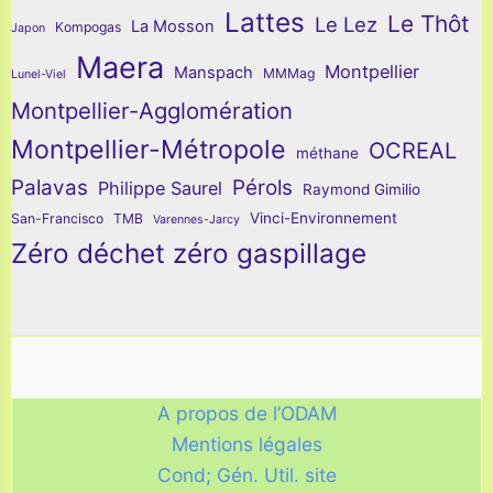
Lattes
Le Thôt
Le Lez
La Mosson
Kompogas
Japon
Maera
Montpellier
Manspach
MMMag
Lunel-Viel
Montpellier-Agglomération
Montpellier-Métropole
OCREAL
méthane
Palavas
Pérols
Philippe Saurel
Raymond Gimilio
Vinci-Environnement
San-Francisco
TMB
Varennes-Jarcy
Zéro déchet zéro gaspillage
A propos de l’ODAM
Mentions légales
Cond; Gén. Util. site