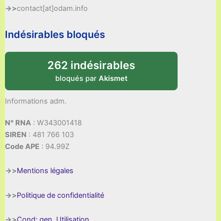
->>
contact[at]odam.info
Indésirables bloqués
262 indésirables
bloqués par
Akismet
Informations adm.
N° RNA
: W343001418
SIREN
: 481 766 103
Code APE
: 94.99Z
->>
Mentions légales
->>
Politique de confidentialité
->>
Cond; gen. Utilisation