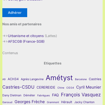
Adhérer
Nos amis et partenaires
->>
Urbanisme et citoyens
(Lattes)
->>
AFSCGB (France-SGB)
Contenus
Etiquettes
Amétyst
ACH34
Castries
Agnès Langevine
A9
Barcelone
Castries-CSDU
Cyril Meunier
CEREREIDE
Chine
CID34
François Vasquez
FAQ
Dany Dietman
Déméter
Fabrègues
Georges Frèche
Hérault
Jacky Chanton
Garosud
Grammont