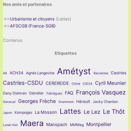
Nos amis et partenaires
->>
Urbanisme et citoyens
(Lattes)
->>
AFSCGB (France-SGB)
Contenus
Etiquettes
Amétyst
ACH34
Castries
Agnès Langevine
A9
Barcelone
Castries-CSDU
Cyril Meunier
CEREREIDE
Chine
CID34
François Vasquez
FAQ
Dany Dietman
Déméter
Fabrègues
Georges Frèche
Hérault
Jacky Chanton
Garosud
Grammont
Lattes
Le Thôt
Le Lez
La Mosson
Kompogas
Japon
Maera
Montpellier
Manspach
MMMag
Lunel-Viel