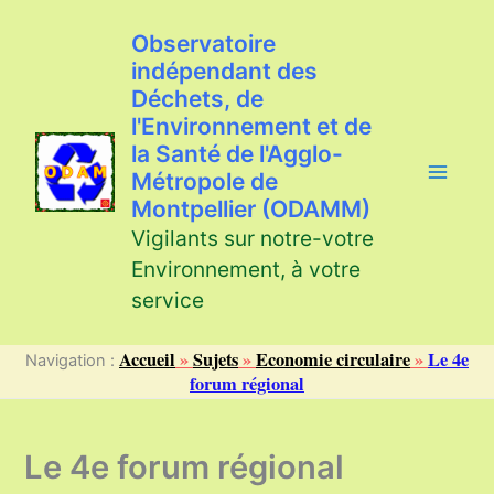
Aller
au
Observatoire
contenu
indépendant des
Déchets, de
l'Environnement et de
la Santé de l'Agglo-
Métropole de
Montpellier (ODAMM)
Vigilants sur notre-votre
Environnement, à votre
service
Accueil
»
Sujets
»
Economie circulaire
»
Le 4e
Navigation :
forum régional
Le 4e forum régional