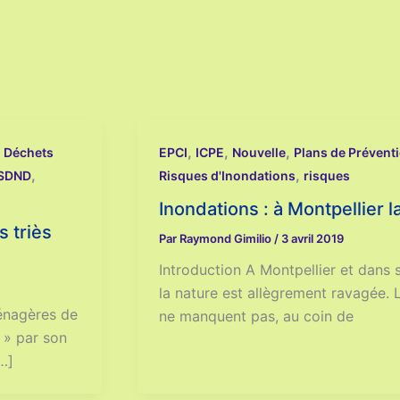
,
,
,
,
Déchets
EPCI
ICPE
Nouvelle
Plans de Prévent
,
,
ISDND
Risques d'Inondations
risques
Inondations : à Montpellier 
 triès
Par
Raymond Gimilio
/
3 avril 2019
Introduction A Montpellier et dans 
la nature est allègrement ravagée.
énagères de
ne manquent pas, au coin de
 » par son
…]