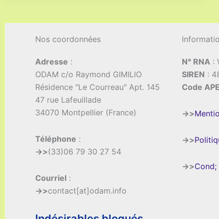
Nos coordonnées
Informati
Adresse
:
N° RNA
:
ODAM c/o Raymond GIMILIO
SIREN
: 4
Résidence "Le Courreau" Apt. 145
Code AP
47 rue Lafeuillade
34070 Montpellier (France)
->>
Mentio
Téléphone
:
->>
Politi
->>
(33)06 79 30 27 54
->>
Cond; 
Courriel
:
->>
contact[at]odam.info
Indésirables bloqués