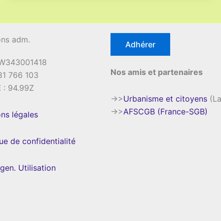
ons adm.
Adhérer
 W343001418
Nos amis et partenaires
81 766 103
E
: 94.99Z
->>
Urbanisme et citoyens
(La
->>
AFSCGB (France-SGB)
ns légales
que de confidentialité
gen. Utilisation