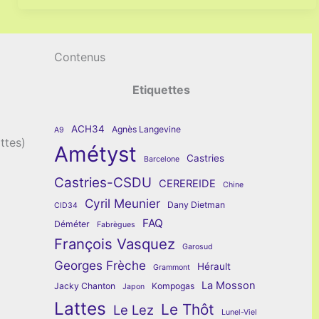
Contenus
Etiquettes
ACH34
Agnès Langevine
A9
ttes)
Amétyst
Castries
Barcelone
Castries-CSDU
CEREREIDE
Chine
Cyril Meunier
Dany Dietman
CID34
FAQ
Déméter
Fabrègues
François Vasquez
Garosud
Georges Frèche
Hérault
Grammont
La Mosson
Jacky Chanton
Kompogas
Japon
Lattes
Le Thôt
Le Lez
Lunel-Viel