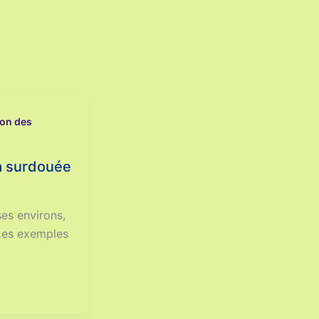
ion des
la surdouée
ses environs,
 Les exemples