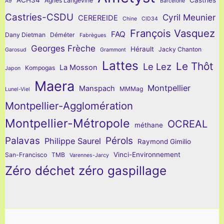
Agnès Langevine
A9
Barcelone
Castries-CSDU
Cyril Meunier
CEREREIDE
Chine
CID34
François Vasquez
FAQ
Dany Dietman
Déméter
Fabrègues
Georges Frèche
Hérault
Jacky Chanton
Garosud
Grammont
Lattes
Le Thôt
Le Lez
La Mosson
Kompogas
Japon
Maera
Montpellier
Manspach
MMMag
Lunel-Viel
Montpellier-Agglomération
Montpellier-Métropole
OCREAL
méthane
Palavas
Pérols
Philippe Saurel
Raymond Gimilio
Vinci-Environnement
San-Francisco
TMB
Varennes-Jarcy
Zéro déchet zéro gaspillage