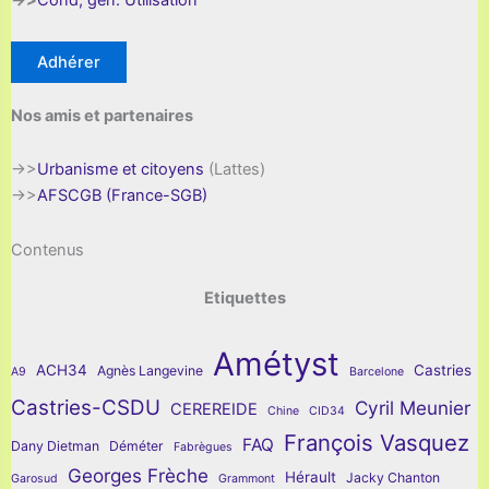
->>
Cond; gen. Utilisation
Adhérer
Nos amis et partenaires
->>
Urbanisme et citoyens
(Lattes)
->>
AFSCGB (France-SGB)
Contenus
Etiquettes
Amétyst
ACH34
Castries
Agnès Langevine
A9
Barcelone
Castries-CSDU
Cyril Meunier
CEREREIDE
Chine
CID34
François Vasquez
FAQ
Dany Dietman
Déméter
Fabrègues
Georges Frèche
Hérault
Jacky Chanton
Garosud
Grammont