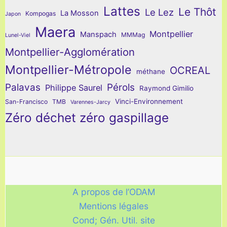
Lattes
Le Thôt
Le Lez
La Mosson
Kompogas
Japon
Maera
Montpellier
Manspach
MMMag
Lunel-Viel
Montpellier-Agglomération
Montpellier-Métropole
OCREAL
méthane
Palavas
Pérols
Philippe Saurel
Raymond Gimilio
Vinci-Environnement
San-Francisco
TMB
Varennes-Jarcy
Zéro déchet zéro gaspillage
A propos de l’ODAM
Mentions légales
Cond; Gén. Util. site