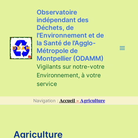
Aller
au
Observatoire
contenu
indépendant des
Déchets, de
l'Environnement et de
la Santé de l'Agglo-
Métropole de
Montpellier (ODAMM)
Vigilants sur notre-votre
Environnement, à votre
service
Accueil
»
Agriculture
Navigation :
Agriculture