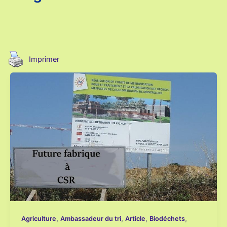
Imprimer
,
,
,
,
Agriculture
Ambassadeur du tri
Article
Biodéchets